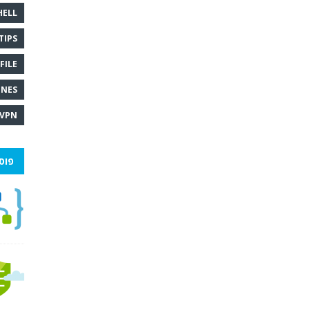
HELL
TIPS
FILE
INES
VPN
פוס