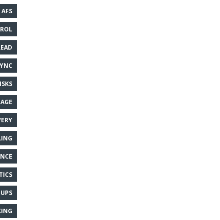
AFS
TROL
READ
SYNC
ISKS
RAGE
VERY
LING
ANCE
TICS
UPS
ING