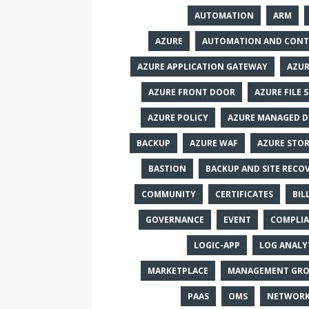
AUTOMATION
ARM
AZURE
AUTOMATION AND CON
AZURE APPLICATION GATEWAY
AZU
AZURE FRONT DOOR
AZURE FILE 
AZURE POLICY
AZURE MANAGED D
BACKUP
AZURE WAF
AZURE STO
BASTION
BACKUP AND SITE RECO
COMMUNITY
CERTIFICATES
BIL
GOVERNANCE
EVENT
COMPLI
LOGIC-APP
LOG ANALY
MARKETPLACE
MANAGEMENT GRO
PAAS
OMS
NETWORK