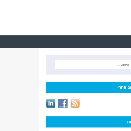
ב אחרי!
ות